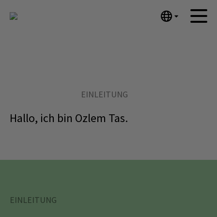
English
Startseite
Nederlands
Español
Kunstwerke
Português
Nachrichten
汉语/中文
EINLEITUNG
العربية
Über mich
Hallo, ich bin Ozlem Tas.
Русский
Kontakt
日本語
Deutsch
Français
Italiano
Polski
EINLEITUNG
Ελληνικά
Svenska