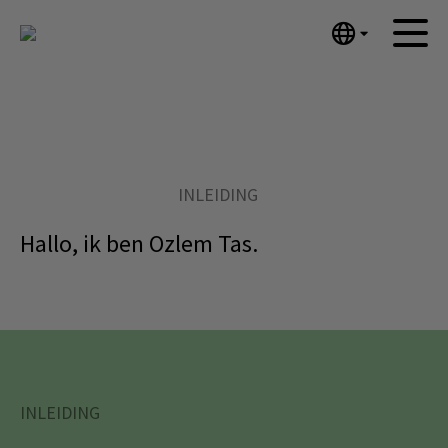
English
Home
Nederlands
Español
Kunstwerken
Português
Nieuws
汉语/中文
INLEIDING
العربية
Over mij
Hallo, ik ben Ozlem Tas.
Русский
Contact
日本語
Deutsch
Français
Italiano
Polski
INLEIDING
Ελληνικά
Svenska