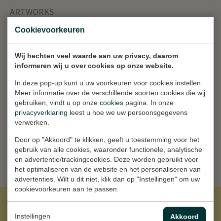
ARTWORKS
Cookievoorkeuren
Hier is een overzicht van mijn
kunstwerken, momenteel met 5 stukken
Wij hechten veel waarde aan uw privacy, daarom
in mijn collectie.
informeren wij u over cookies op onze website.
In deze pop-up kunt u uw voorkeuren voor cookies instellen.
Meer informatie over de verschillende soorten cookies die wij
gebruiken, vindt u op onze
cookies
pagina. In onze
privacyverklaring
leest u hoe we uw persoonsgegevens
BEKIJK ALLE KUNSTWERKEN
verwerken.
Door op "Akkoord" te klikken, geeft u toestemming voor het
gebruik van alle cookies, waaronder functionele, analytische
en advertentie/trackingcookies. Deze worden gebruikt voor
het optimaliseren van de website en het personaliseren van
advertenties. Wilt u dit niet, klik dan op "Instellingen" om uw
cookievoorkeuren aan te passen.
Instellingen
Akkoord